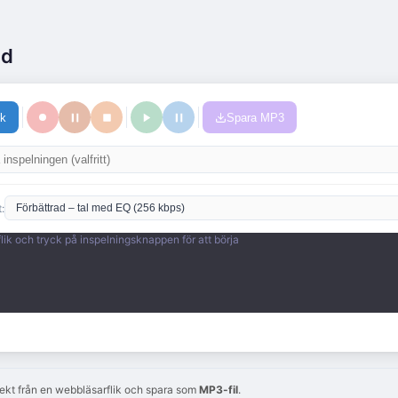
ud
ik
Spara MP3
:
flik och tryck på inspelningsknappen för att börja
irekt från en webbläsarflik och spara som
MP3-fil
.