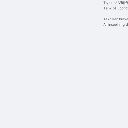
Tryck på
Välj fl
Tänk på upphovs
Tekniken kräv
All inspelning 