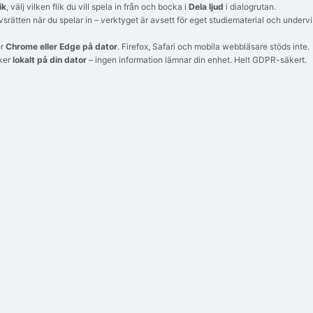
ik
, välj vilken flik du vill spela in från och bocka i
Dela ljud
i dialogrutan.
rätten när du spelar in – verktyget är avsett för eget studiematerial och under
er
Chrome eller Edge på dator
. Firefox, Safari och mobila webbläsare stöds inte.
sker
lokalt på din dator
– ingen information lämnar din enhet. Helt GDPR-säkert.