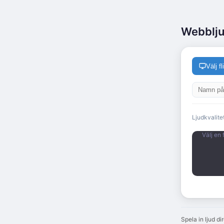
Webblj
Välj fl
Ljudkvalitet
Välj en 
Spela in ljud d